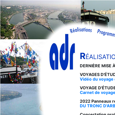
R
ÉALISATI
DERNIÈRE MISE À
VOYAGES D'ÉTUD
Vidéo du voyage 
VOYAGE D'ÉTUDE
Carnet de voyag
2022 Panneaux ré
DU TRONC D'AR
Concertation pro