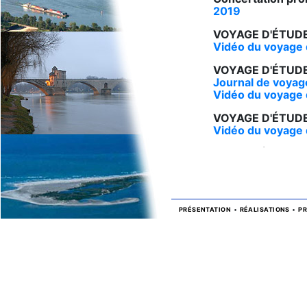
2019
VOYAGE D'ÉTUDE
Vidéo du voyage 
VOYAGE D'ÉTUDE
Journal de voyag
Vidéo du voyage 
VOYAGE D'ÉTUDE
Vidéo du voyage 
RHIN INFÉRIEUR
Charlier, professe
« La dynamique ré
Havre).»
Télécharger ici l
PRÉSENTATION
•
RÉALISATIONS
•
P
VOIR ET VIVRE 
Extrait des statuts
« article 2 : obje
dans une perspect
L'A.D.R. s'appuie
HERRIOT et Léon P